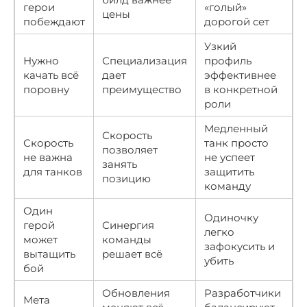
герои
«голый»
цены
побеждают
дорогой сет
Узкий
Нужно
Специализация
профиль
качать всё
дает
эффективнее
поровну
преимущество
в конкретной
роли
Медленный
Скорость
Скорость
танк просто
позволяет
не важна
не успеет
занять
для танков
защитить
позицию
команду
Один
Одиночку
герой
Синергия
легко
может
команды
зафокусить и
вытащить
решает всё
убить
бой
Обновления
Разработчики
Мета