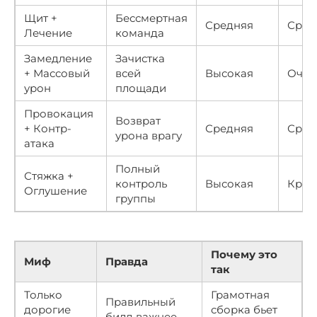
Щит +
Бессмертная
Средняя
Сред
Лечение
команда
Замедление
Зачистка
+ Массовый
всей
Высокая
Очен
урон
площади
Провокация
Возврат
+ Контр-
Средняя
Сред
урона врагу
атака
Полный
Стяжка +
контроль
Высокая
Крит
Оглушение
группы
Почему это
Миф
Правда
так
Только
Грамотная
Правильный
дорогие
сборка бьет
билд важнее