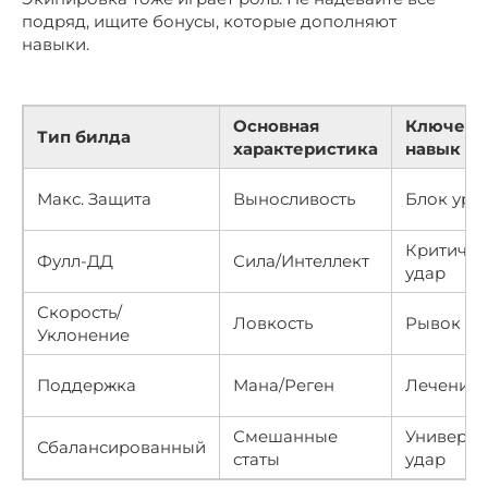
подряд, ищите бонусы, которые дополняют
навыки.
Основная
Ключево
Тип билда
характеристика
навык
Макс. Защита
Выносливость
Блок уро
Критичес
Фулл-ДД
Сила/Интеллект
удар
Скорость/
Ловкость
Рывок
Уклонение
Поддержка
Мана/Реген
Лечение
Смешанные
Универса
Сбалансированный
статы
удар