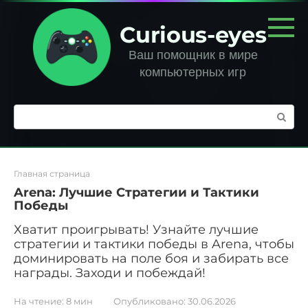
Перейти
к
Curious-eyes
контенту
Ваш помощник в мире
компьютерных игр
Поиск:
Главная страница
Arena: Лучшие Стратегии и Тактики
Победы
Хватит проигрывать! Узнайте лучшие
стратегии и тактики победы в Arena, чтобы
доминировать на поле боя и забирать все
награды. Заходи и побеждай!
На чтение:
8 мин
Опубликовано:
30.06.2026