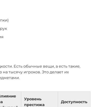
пки)
 рук
ия
кости. Есть обычные вещи, а есть такие,
 на тысячу игроков. Это делает их
едметами.
Влияние
Уровень
на
Доступность
престижа