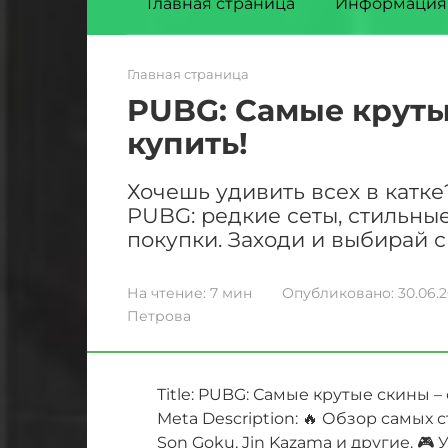
Главная страница
Информация
Главная страница
PUBG: Самые крутые
купить!
Хочешь удивить всех в катк
PUBG: редкие сеты, стильны
покупки. Заходи и выбирай с
На чтение:
7 мин
Опубликовано:
30.06.
Петрова
Title: PUBG: Самые крутые скины – 
Meta Description: 🔥 Обзор самых 
Son Goku, Jin Kazama и другие. 🎮 