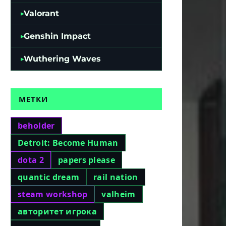
Valorant
Genshin Impact
Wuthering Waves
МЕТКИ
beholder
Detroit: Become Human
dota 2
papers please
quantic dream
rail nation
steam workshop
valheim
авторитет игрока