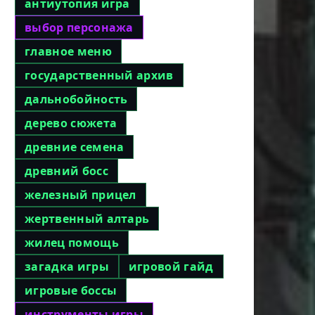
антиутопия игра
выбор персонажа
главное меню
государственный архив
дальнобойность
дерево сюжета
древние семена
древний босс
железный прицел
жертвенный алтарь
жилец помощь
загадка игры
игровой гайд
игровые боссы
инструменты игры