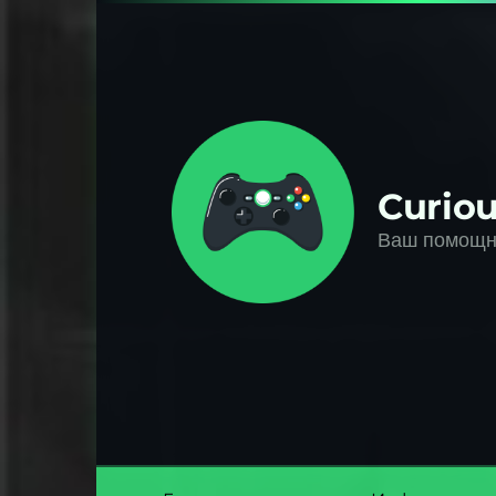
Перейти
к
контенту
Curiou
Ваш помощни