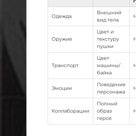
Внешний
Одежда
вид тела
Цвет и
Оружие
текстуру
пушки
Цвет
Транспорт
машины/
байка
Поведение
Эмоции
персонажа
Полный
Коллаборации
образ
героя