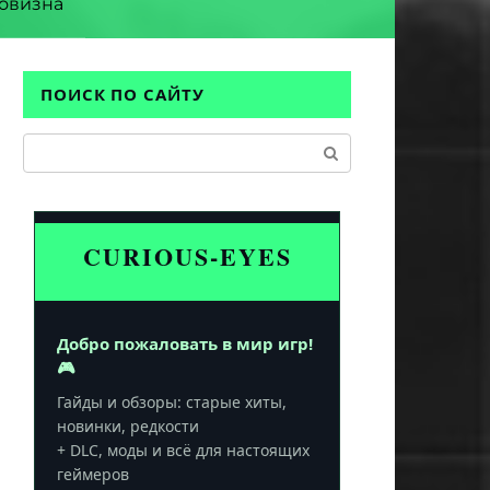
овизна
ПОИСК ПО САЙТУ
Поиск:
CURIOUS-EYES
Добро пожаловать в мир игр!
🎮
Гайды и обзоры: старые хиты,
новинки, редкости
+ DLC, моды и всё для настоящих
геймеров