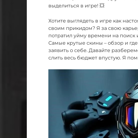
выделиться в игре! 💥
Хотите выглядеть в игре как наст
своим прикидом? Я за свою карье
потратил уйму времени на поиск 
Самые крутые скины – обзор и где 
заявить о себе. Давайте разберемс
слить весь бюджет впустую. Я по