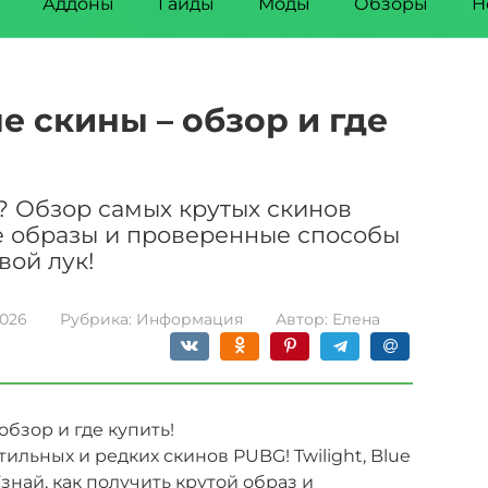
Аддоны
Гайды
Моды
Обзоры
Н
 скины – обзор и где
е? Обзор самых крутых скинов
е образы и проверенные способы
вой лук!
2026
Рубрика:
Информация
Автор:
Елена
обзор и где купить!
стильных и редких скинов PUBG! Twilight, Blue
Узнай, как получить крутой образ и