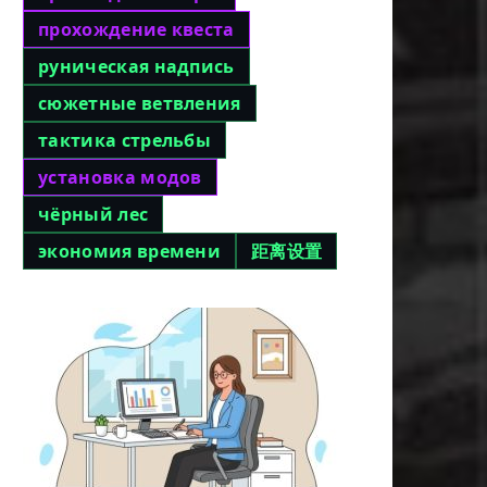
прохождение квеста
руническая надпись
сюжетные ветвления
тактика стрельбы
установка модов
чёрный лес
экономия времени
距离设置