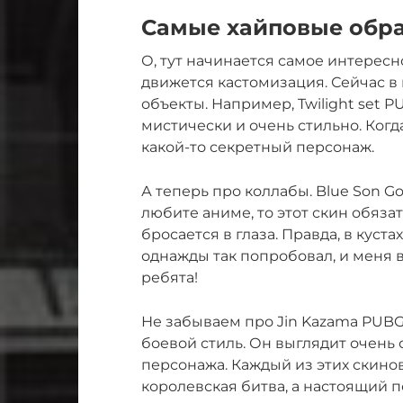
Самые хайповые обра
О, тут начинается самое интересно
движется кастомизация. Сейчас в 
объекты. Например, Twilight set 
мистически и очень стильно. Когда
какой-то секретный персонаж.
А теперь про коллабы. Blue Son G
любите аниме, то этот скин обяза
бросается в глаза. Правда, в куста
однажды так попробовал, и меня 
ребята!
Не забываем про Jin Kazama PUBG. 
боевой стиль. Он выглядит очень
персонажа. Каждый из этих скинов
королевская битва, а настоящий п