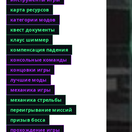
карта ресурсов
категории модов
квест документы
клаус шиммер
компенсация падения
консольные команды
концовки игры
лучшие моды
механика игры
механика стрельбы
переигрывание миссий
призыв босса
прохождение игры